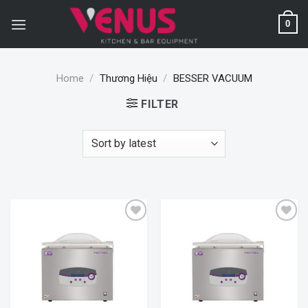
Skip
to
0
content
Home
/
Thương Hiệu
/
BESSER VACUUM
FILTER