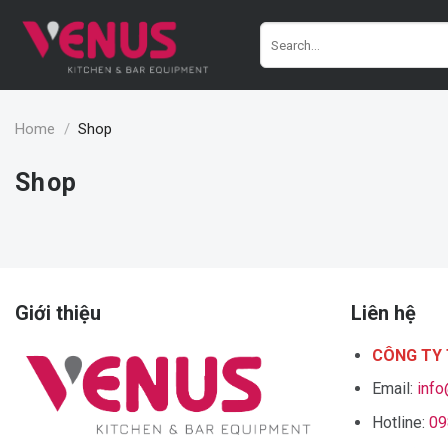
Skip
Search
to
for:
content
Home
/
Shop
Shop
Giới thiệu
Liên hệ
CÔNG TY 
Email:
inf
Hotline:
09