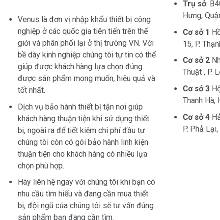
Trụ sở
: B
Hưng, Quận
Venus là đơn vị nhập khẩu thiết bị công
nghiệp ở các quốc gia tiên tiến trên thế
Cơ sở 1
Hồ
giới và phân phối lại ở thị trường VN. Với
15, P. Thạ
bề dày kinh nghiệp chúng tôi tự tin có thể
Cơ sở 2
Nh
giúp được khách hàng lựa chọn đúng
Thuật , P. 
được sản phẩm mong muốn, hiệu quả và
Cơ sở 3
Hội
tốt nhất.
Thanh Hà, 
Dịch vụ bảo hành thiết bị tận nơi giúp
Cơ sở 4
Hả
khách hàng thuận tiện khi sử dụng thiết
P. Phả Lại,
bị, ngoài ra để tiết kiệm chi phí đầu tư
chúng tôi còn có gói bảo hành linh kiện
thuận tiện cho khách hàng có nhiều lựa
chọn phù hợp.
Hãy liên hệ ngay với chúng tôi khi bạn có
nhu cầu tìm hiểu và đang cần mua thiết
bị, đội ngũ của chúng tôi sẽ tư vấn đúng
sản phẩm bạn đang cần tìm.