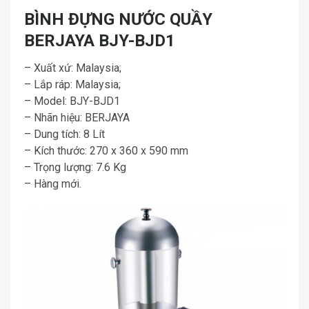
BÌNH ĐỰNG NƯỚC QUẦY
BERJAYA BJY-BJD1
– Xuất xứ: Malaysia;
– Lắp ráp: Malaysia;
– Model: BJY-BJD1
– Nhãn hiệu: BERJAYA
– Dung tích: 8 Lít
– Kích thước: 270 x 360 x 590 mm
– Trọng lượng: 7.6 Kg
– Hàng mới.