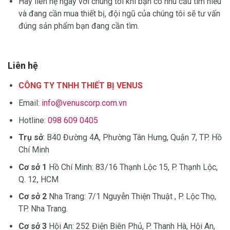
Hãy liên hệ ngay với chúng tôi khi bạn có nhu cầu tìm hiểu
và đang cần mua thiết bị, đội ngũ của chúng tôi sẽ tư vấn
đúng sản phẩm bạn đang cần tìm.
Liên hệ
CÔNG TY TNHH THIẾT BỊ VENUS
Email:
info@venuscorp.com.vn
Hotline:
098 609 0405
Trụ sở
: B40 Đường 4A, Phường Tân Hưng, Quận 7, TP. Hồ
Chí Minh
Cơ sở 1
Hồ Chí Minh: 83/16 Thạnh Lộc 15, P. Thạnh Lộc,
Q. 12, HCM
Cơ sở 2
Nha Trang: 7/1 Nguyễn Thiện Thuật , P. Lộc Thọ,
TP. Nha Trang.
Cơ sở 3
Hội An: 252 Điện Biên Phủ, P. Thanh Hà, Hội An,