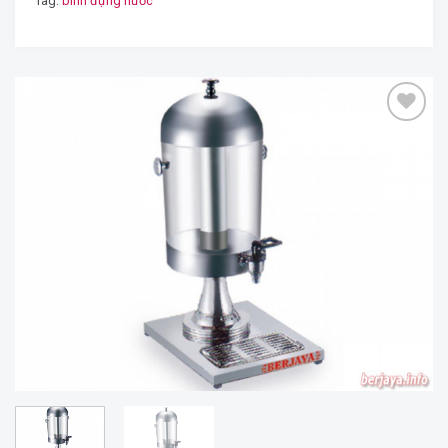
Tag:
bình đựng nước
Add
to
wishlist