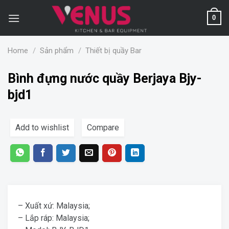
Skip
to
0
content
Home
/
Sản phẩm
/
Thiết bị quầy Bar
Bình đựng nước quầy Berjaya Bjy-
bjd1
Add to wishlist
Compare
– Xuất xứ: Malaysia;
– Lắp ráp: Malaysia;