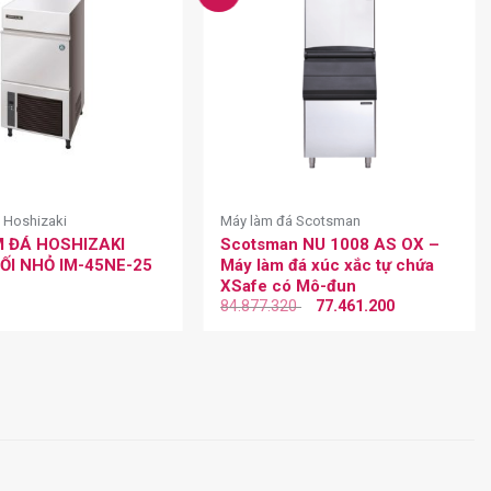
 Hoshizaki
Máy làm đá Scotsman
 ĐÁ HOSHIZAKI
Scotsman NU 1008 AS OX –
ỐI NHỎ IM-45NE-25
Máy làm đá xúc xắc tự chứa
XSafe có Mô-đun
84.877.320
77.461.200