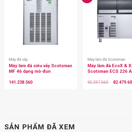
Máy đá vảy
Máy làm đá Scotsman
Máy làm đá siêu vảy Scotsman
Máy làm đá EcoX & X
MF 46 dạng mô-đun
Scotsman ECS 226 
141.238.560
90.397.560
82.479.6
SẢN PHẨM ĐÃ XEM