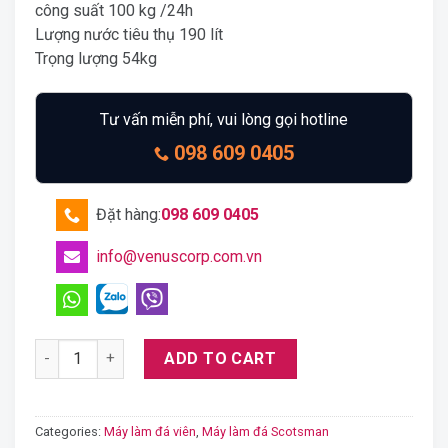
công suất 100 kg /24h
Lượng nước tiêu thụ 190 lít
Trọng lượng 54kg
Tư vấn miễn phí, vui lòng gọi hotline
098 609 0405
Đặt hàng:
098 609 0405
info@venuscorp.com.vn
Máy làm đá viên Scotsman NW 308 AS OX quantity
ADD TO CART
Categories:
Máy làm đá viên
,
Máy làm đá Scotsman