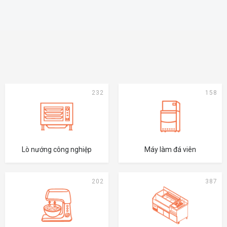
232
158
Lò nướng công nghiệp
Máy làm đá viên
202
387