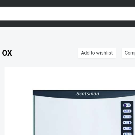
S OX
Add to wishlist
Com