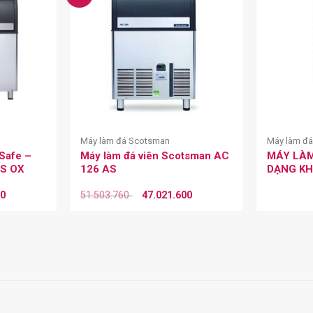
Máy làm đá Scotsman
Máy làm đá
Safe –
Máy làm đá viên Scotsman AC
MÁY LÀM
AS OX
126 AS
DẠNG KH
00
51.503.760
47.021.600