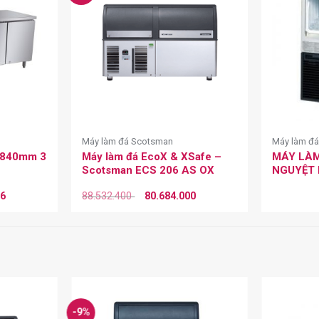
Máy làm đá Scotsman
Máy làm đá
x840mm 3
Máy làm đá EcoX & XSafe –
MÁY LÀM
Scotsman ECS 206 AS OX
NGUYỆT 
26
88.532.400
80.684.000
-9%