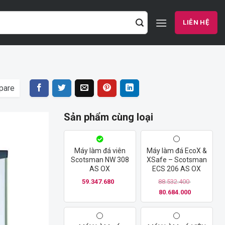
LIÊN HỆ
pare
Sản phẩm cùng loại
Add
Máy làm đá viên
Máy làm đá EcoX &
to
Scotsman NW 308
XSafe – Scotsman
wishlist
AS OX
ECS 206 AS OX
59.347.680
88.532.400
80.684.000