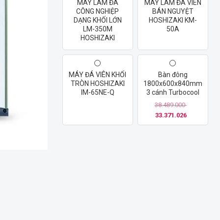
MÁY LÀM ĐÁ
MÁY LÀM ĐÁ VIÊN
CÔNG NGHIỆP
BÁN NGUYỆT
DẠNG KHỐI LỚN
HOSHIZAKI KM-
LM-350M
50A
HOSHIZAKI
MÁY ĐÁ VIÊN KHỐI
Bàn đông
TRÒN HOSHIZAKI
1800x600x840mm
IM-65NE-Q
3 cánh Turbocool
38.489.000
33.371.026