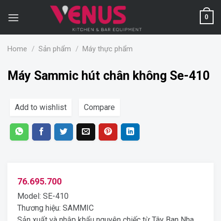
Skip
to
0
content
Home
/
Sản phẩm
/
Máy thực phẩm
Máy Sammic hút chân không Se-410
Add to wishlist
Compare
76.695.700
Model: SE-410
Thương hiệu: SAMMIC
Sản xuất và nhập khẩu nguyên chiếc từ Tây Ban Nha