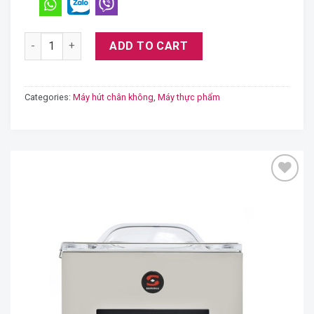
Máy Sammic hút chân không Se-410 quantity
ADD TO CART
Categories:
Máy hút chân không
,
Máy thực phẩm
Add
to
wishlist