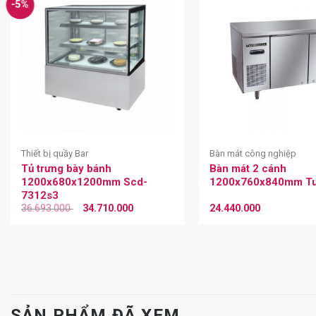
-5%
Thiết bị quầy Bar
Bàn mát công nghiệp
Tủ trưng bày bánh
Bàn mát 2 cánh
1200x680x1200mm Scd-
1200x760x840mm Tu
7312s3
36.693.000
34.710.000
24.440.000
SẢN PHẨM ĐÃ XEM