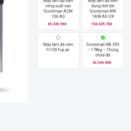
Máy làm đá viên
Máy làm đá viên
công suất cao
dung tích lớn
Scotsman ACM
Scotsman NW
106 AS
1408 AS OX
45.336.960
154.625.760
Máy làm đá viên
Scotsman NB 393
Fr130 Fuji air
– 178kg – Thùng
chứa đá
24.536.000