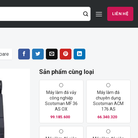
LIÊN HỆ
pare
Sản phẩm cùng loại
Add
Máy làm đá vảy
Máy làm đá
to
công nghiệp
chuyên dụng
wishlist
Scotsman MF 36
Scotsman ACM
AS OX
176 AS
99.185.600
66.340.320