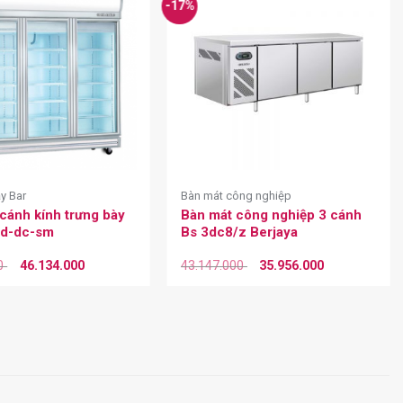
-17%
ầy Bar
Bàn mát công nghiệp
 cánh kính trưng bày
Bàn mát công nghiệp 3 cánh
3d-dc-sm
Bs 3dc8/z Berjaya
00
46.134.000
43.147.000
35.956.000