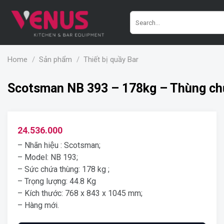
Skip
Search
to
for:
content
Home
/
Sản phẩm
/
Thiết bị quầy Bar
Scotsman NB 393 – 178kg – Thùng ch
24.536.000
– Nhãn hiệu : Scotsman;
– Model: NB 193;
– Sức chứa thùng: 178 kg ;
– Trọng lượng: 44.8 Kg
– Kích thước: 768 x 843 x 1045 mm;
– Hàng mới.