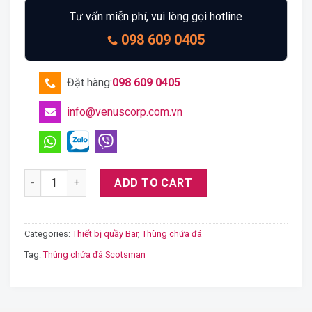
Tư vấn miễn phí, vui lòng gọi hotline
098 609 0405
Đặt hàng:
098 609 0405
info@venuscorp.com.vn
Scotsman NB 393 - 178kg - Thùng chứa đá quantity
ADD TO CART
Categories:
Thiết bị quầy Bar
,
Thùng chứa đá
Tag:
Thùng chứa đá Scotsman