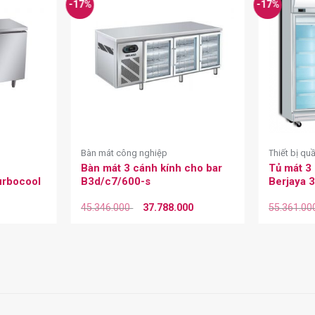
-17%
-17%
Bàn mát công nghiệp
Thiết bị qu
Bàn mát 3 cánh kính cho bar
Tủ mát 3
rbocool
B3d/c7/600-s
Berjaya 
45.346.000
37.788.000
55.361.0