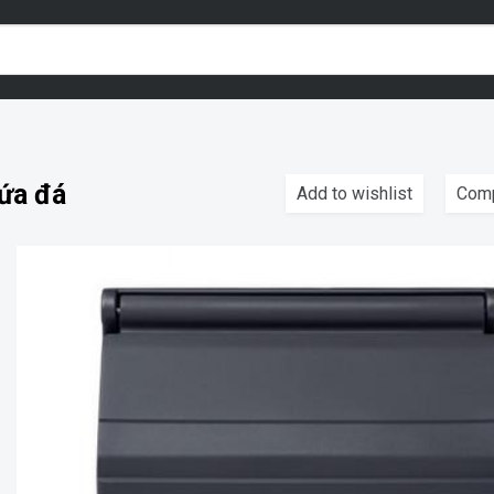
ứa đá
Add to wishlist
Com