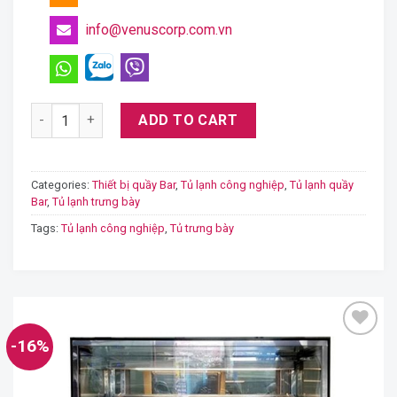
info@venuscorp.com.vn
Tủ trưng bày kính vuông Berjaya Rcs12sb13-2fb quantity
ADD TO CART
Categories:
Thiết bị quầy Bar
,
Tủ lạnh công nghiệp
,
Tủ lạnh quầy
Bar
,
Tủ lạnh trưng bày
Tags:
Tủ lạnh công nghiệp
,
Tủ trưng bày
-16%
Add
to
wishlist