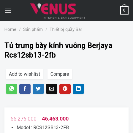
Skip
to
0
content
Home
/
Sản phẩm
/
Thiết bị quầy Bar
Tủ trưng bày kính vuông Berjaya
Rcs12sb13-2fb
Add to wishlist
Compare
55.276.000
46.463.000
Model : RCS12SB13-2FB