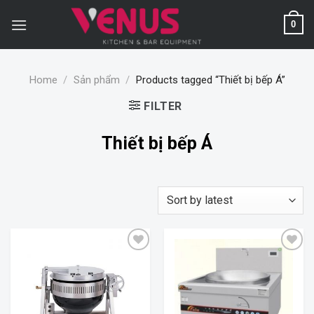
Skip
to
0
content
Home
/
Sản phẩm
/
Products tagged “Thiết bị bếp Á”
FILTER
Thiết bị bếp Á