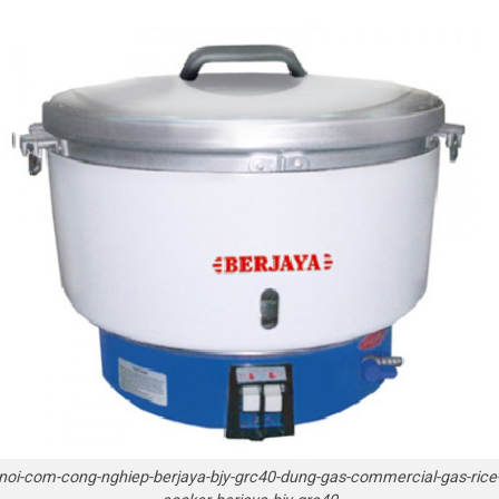
noi-com-cong-nghiep-berjaya-bjy-grc40-dung-gas-commercial-gas-rice