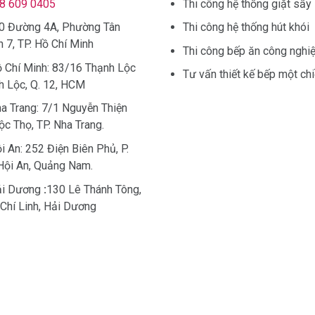
8 609 0405
Thi công hệ thống giặt sấy
40 Đường 4A, Phường Tân
Thi công hệ thống hút khói
 7, TP. Hồ Chí Minh
Thi công bếp ăn công nghi
 Chí Minh: 83/16 Thạnh Lộc
Tư vấn thiết kế bếp một ch
nh Lộc, Q. 12, HCM
a Trang: 7/1 Nguyễn Thiện
Lộc Thọ, TP. Nha Trang.
 An: 252 Điện Biên Phủ, P.
Hội An, Quảng Nam.
i Dương
:
130 Lê Thánh Tông,
 Chí Linh, Hải Dương