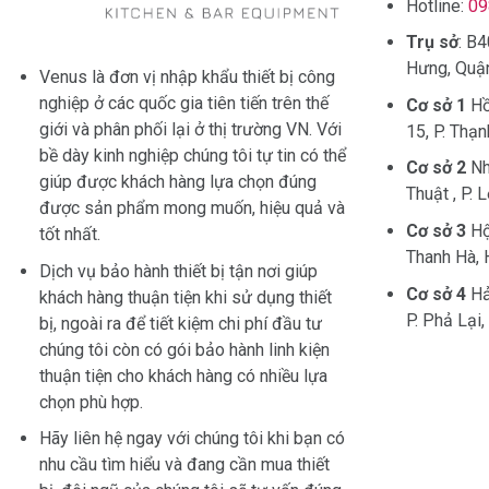
Hotline:
09
Trụ sở
: B
Hưng, Quận
Venus là đơn vị nhập khẩu thiết bị công
nghiệp ở các quốc gia tiên tiến trên thế
Cơ sở 1
Hồ
giới và phân phối lại ở thị trường VN. Với
15, P. Thạ
bề dày kinh nghiệp chúng tôi tự tin có thể
Cơ sở 2
Nh
giúp được khách hàng lựa chọn đúng
Thuật , P. 
được sản phẩm mong muốn, hiệu quả và
Cơ sở 3
Hội
tốt nhất.
Thanh Hà, 
Dịch vụ bảo hành thiết bị tận nơi giúp
Cơ sở 4
Hả
khách hàng thuận tiện khi sử dụng thiết
P. Phả Lại,
bị, ngoài ra để tiết kiệm chi phí đầu tư
chúng tôi còn có gói bảo hành linh kiện
thuận tiện cho khách hàng có nhiều lựa
chọn phù hợp.
Hãy liên hệ ngay với chúng tôi khi bạn có
nhu cầu tìm hiểu và đang cần mua thiết