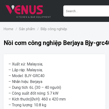
Skip
Search
to
for:
content
Home
/
Sản phẩm
/
Bếp công nghiệp
Nồi cơm công nghiệp Berjaya Bjy-grc4
– Xuất xứ: Malaysia;
– Lắp ráp: Malaysia;
– Model: BJY-GRC40
– Nhãn hiệu: Berjaya
– Dung tích: 6L (30 – 40 người)
– Công suất đốt nóng: 5.7 kW
– Kích thước(ØxH): 460 x 420 mm
– Trọng lượng: 10.8 kg