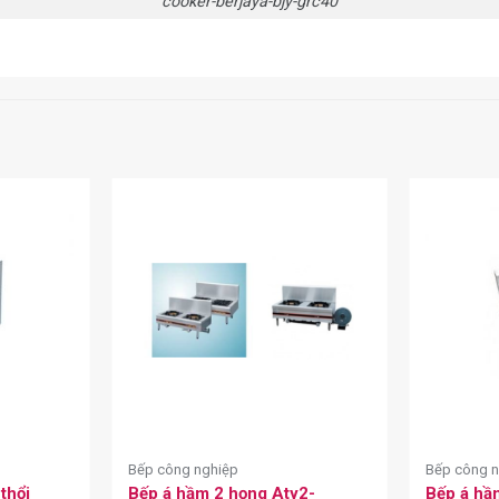
cooker-berjaya-bjy-grc40
Bếp công nghiệp
Bếp công 
thổi
Bếp á hầm 2 họng Aty2-
Bếp á hầ