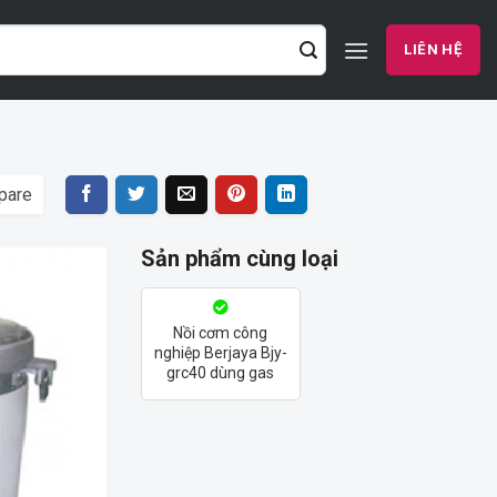
LIÊN HỆ
pare
Sản phẩm cùng loại
Add
Nồi cơm công
to
nghiệp Berjaya Bjy-
wishlist
grc40 dùng gas