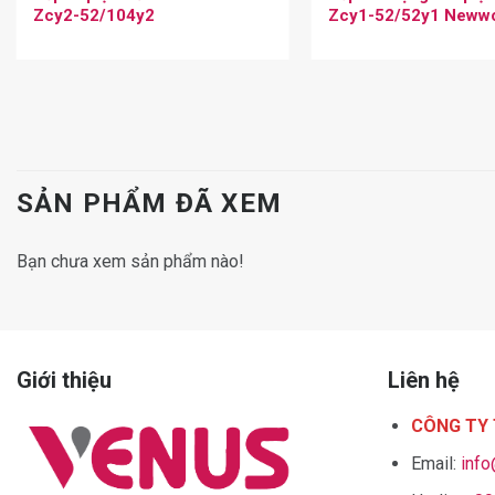
Zcy2-52/104y2
Zcy1-52/52y1 Newwo
SẢN PHẨM ĐÃ XEM
Bạn chưa xem sản phẩm nào!
Giới thiệu
Liên hệ
CÔNG TY 
Email:
inf